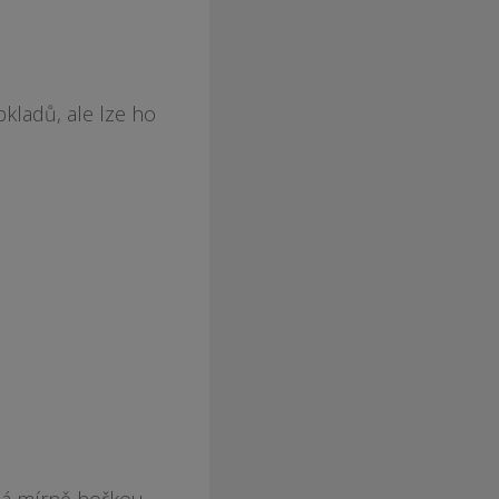
bkladů, ale lze ho
 Má mírně hořkou