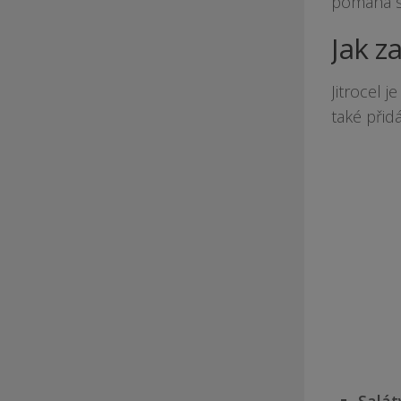
pomáhá sn
Jak za
Jitrocel 
také přid
Salát