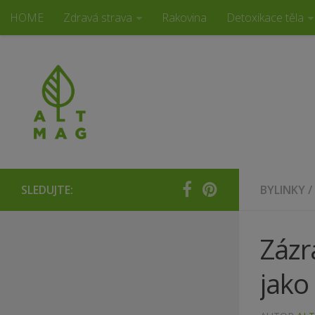
HOME
Zdravá strava
Rakovina
Detoxikace těla
Alternativní magazín
SLEDUJTE:
BYLINKY
/
Zázr
jako