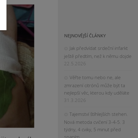
NEJNOVĚJŠÍ ČLÁNKY
Jak předvídat srdeční infarkt
ještě předtím, než k němu dojde
22.5.2026
Věřte tomu nebo ne, ale
zmrazení citrónů může být ta
nejlepší věc, kterou kdy uděláte
31.3.2026
Tajemství štíhlejších stehen.
Nová metoda cvičení 3-4-5. 3
týdny, 4 cviky, 5 minut před
spaním.