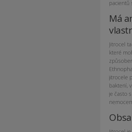
pacientů
Má an
vlast
Jitrocel t
které mo
způsoben
Ethnophar
jitrocele
bakterií,
je často 
nemocem
Obsah
Jitrocel 