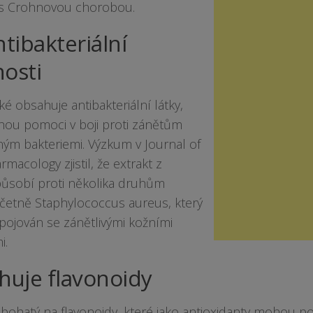
 s Crohnovou chorobou.
tibakteriální
nosti
aké obsahuje antibakteriální látky,
hou pomoci v boji proti zánětům
ým bakteriemi. Výzkum v Journal of
macology zjistil, že extrakt z
 působí proti několika druhům
 včetně Staphylococcus aureus, který
spojován se zánětlivými kožními
i.
uje flavonoidy
je bohatý na flavonoidy, které jako antioxidanty mohou p