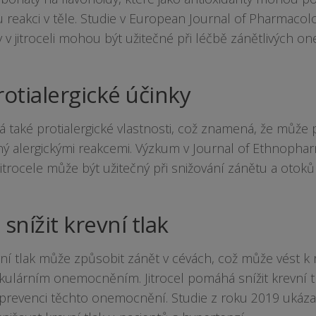
u reakci v těle. Studie v European Journal of Pharmacology
y v jitroceli mohou být užitečné při léčbě zánětlivých o
otialergické účinky
má také protialergické vlastnosti, což znamená, že může 
 alergickými reakcemi. Výzkum v Journal of Ethnopharma
 jitrocele může být užitečný při snižování zánětu a otok
snížit krevní tlak
vní tlak může způsobit zánět v cévách, což může vést k
kulárním onemocněním. Jitrocel pomáhá snížit krevní t
 prevenci těchto onemocnění. Studie z roku 2019 ukázala