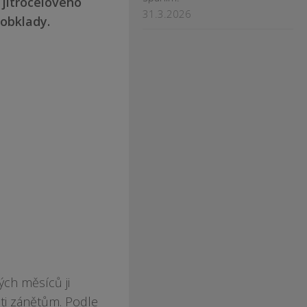
 jitrocelového
31.3.2026
 obklady.
ých měsíců ji
oti zánětům. Podle