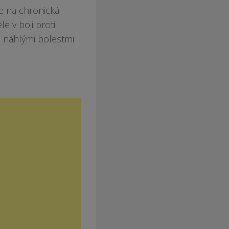
je na chronická
e v boji proti
 náhlými bolestmi