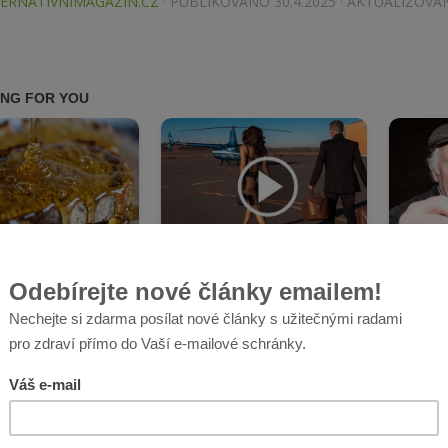
ERNATIVNIMAGAZIN.CZ
· PUBLIKOVÁNO
30.4.2025
· AKTUALIZOV
ok
ter
mail