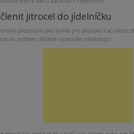
ižovat krevní tlak u pacientů s hypertenzí.
členit jitrocel do jídelníčku
je známý především jako bylina pro přípravu čajů nebo o
ávat do potravin. Můžete vyzkoušet následující:
y:
Jitrocel lze přidávat do salátů jako koření nebo nať.