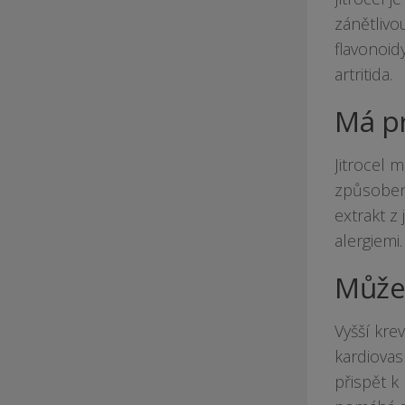
zánětlivo
flavonoid
artritida.
Má pr
Jitrocel 
způsobený
extrakt z
alergiemi.
Může 
Vyšší kre
kardiovas
přispět k