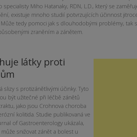
o specialisty Miho Hatanaky, RDN, L.D., který se zaměřu
í, existuje mnoho studií potvrzujících účinnost jitrocel
 Může tedy pomoci jak s dlouhodobými problémy, tak s
působenými zraněním a zánětem.
uje látky proti
tům
á slizy s protizánětlivými účinky. Tyto
ou být užitečné při léčbě zánětů
 traktu, jako jsou Crohnova choroba
rózní kolitida. Studie publikovaná ve
rnal of Gastroenterology ukázala,
el může snižovat zánět a bolest u