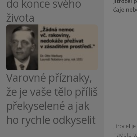
do konce svého
Jitrocel
čaje neb
života
Varovné příznaky,
že je vaše tělo příliš
překyselené a jak
ho rychle odkyselit
Jitrocel 
najdete t