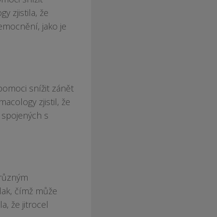
 zjistila, že
nemocnění, jako je
pomoci snížit zánět
cology zjistil, že
ů spojených s
 různým
lak, čímž může
, že jitrocel