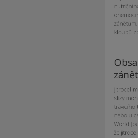
nutričníh
onemocněn
zánětům.
kloubů z
Obsah
záně
Jitrocel m
slizy moh
trávicího
nebo ulce
World Jou
že jitroc