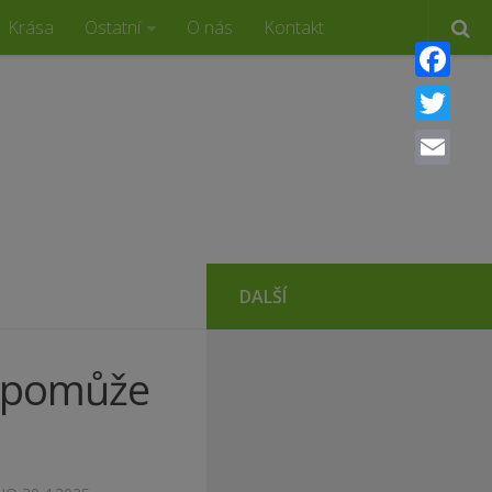
Krása
Ostatní
O nás
Kontakt
Faceboo
Twitter
Email
DALŠÍ
y, pomůže