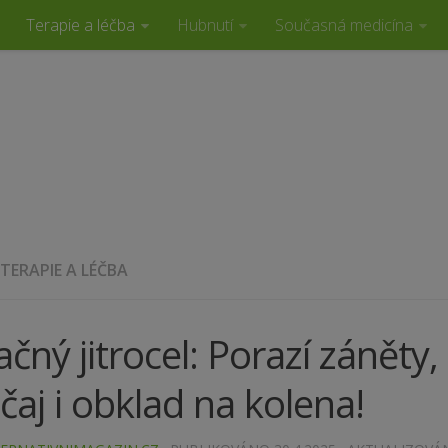
Terapie a léčba
Hubnutí
Současná medicína
TERAPIE A LÉČBA
ačný jitrocel: Porazí zánět
 čaj i obklad na kolena!