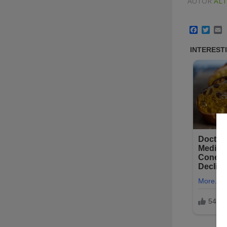
AUTOR
ALT
Facebo
Twit
E