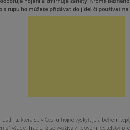
 podporuje hojení a zmírňuje záněty. Kromě běžného
o sirupu ho můžete přidávat do jídel či používat na
je rostlina, která se v Česku hojně vyskytuje a během tepl
éměř všude. Tradičně se využívá v lidovém léčitelství pr