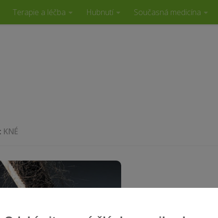
Terapie a léčba
Hubnutí
Současná medicína
:
KNÉ