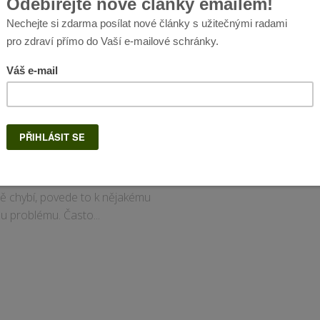
MOCI
2.3.2016
vají vám vlasy? Lámou
 nehty? Dělá se vám
ak vám chybí toto.
potřebuje pro své správné
 rozvoj různé vitamíny a minerály.
okud mu konkrétní látka
 chybí, povede to k nějakému
u problému. Často...