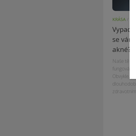
KRÁSA
/
NE
Vypadá
se vám
akné? P
Naše tělo 
fungování a
Obvykle, p
dlouhodobě
zdravotním