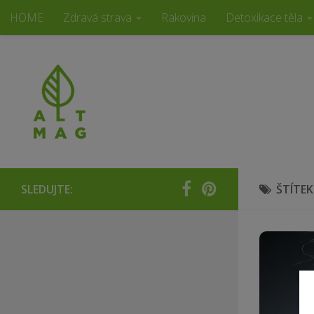
HOME
Zdravá strava
Rakovina
Detoxikace těla
Alternativní magazín
SLEDUJTE:
ŠTÍTEK