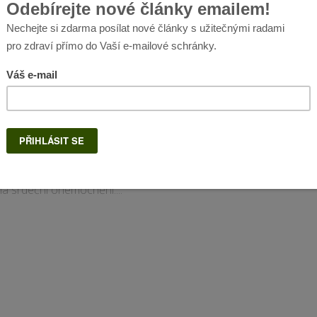
TRAVA
6.10.2025
é tepny vyčistíte
 běžným ovocem
e publikovaná v žurnálu
osis (aterosklerózy) potvrdila, že
granátového jablka může zabránit a
vrátit primární patologii spojenou s
na srdeční onemocnění....