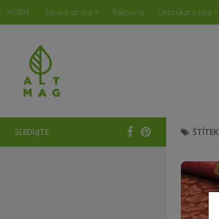
HOME
Zdravá strava
Rakovina
Detoxikace těla
Alternativní magazín
SLEDUJTE:
ŠTÍTEK