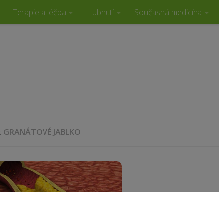
Terapie a léčba
Hubnutí
Současná medicína
:
GRANÁTOVÉ JABLKO