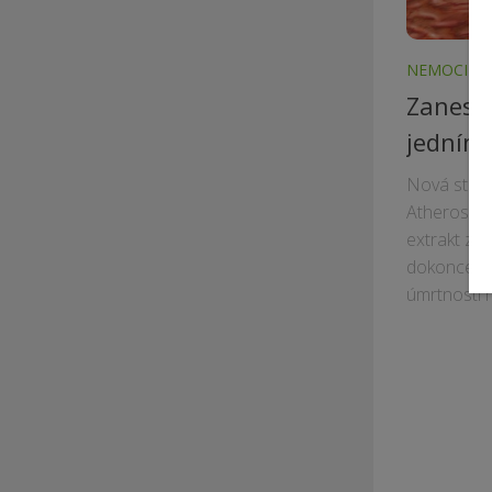
NEMOCI
/
S
Zanesen
jedním
Nová studi
Atheroscler
extrakt z 
dokonce i z
úmrtností 